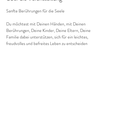
Sanfte Berührungen für die Seele
Du möchtest mit Deinen Händen, mit Deinen 
Berührungen, Deine Kinder, Deine Eltern, Deine 
Familie dabei unterstützen, sich für ein leichtes, 
freudvolles und befreites Leben zu entscheiden 
und dieses zu leben?
Dein Kind ist im Moment von all den 
Geschehnissen in der Welt, vom Druck in der 
Schule, von den Streitigkeiten mit den Freunden 
erschöpft, gereizt und unzufrieden?
Im Beruf wird immer mehr verlangt und Du 
merkst, wie dein Partner oder du selbst immer 
mehr auspowern und ihr Euch Sorgen macht, wie 
es weitergehen soll?
Du bist Therapeut:in, Dentosoph:in, Mediziner:in 
und suchst schon lange nach einer Methode, mit 
der du am gesamten Körper arbeiten kannst?
Ohne jahrelange Ausbildung und zusätzlichem 