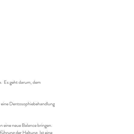
e.  Es geht darum, dem 
ch eine Dentosophiebehandlung 
in eine neue Balance bringen.
ührung der Haltung. Ist eine 