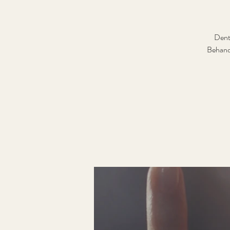
Dento
Behand