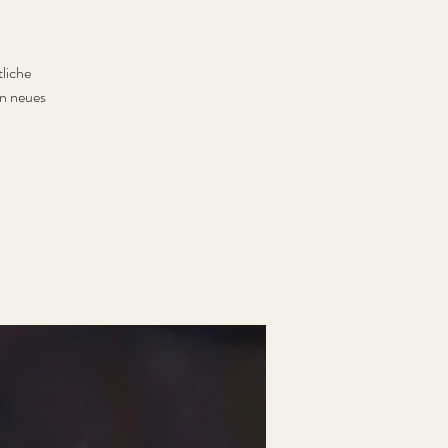
tliche
n neues