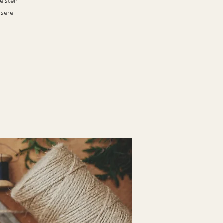
eisten
nsere