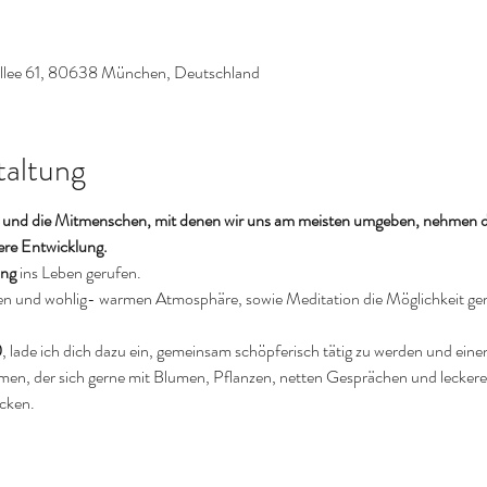
allee 61, 80638 München, Deutschland
taltung
nd die Mitmenschen, mit denen wir uns am meisten umgeben, nehmen dir
re Entwicklung.
ng 
ins Leben gerufen.
en und wohlig- warmen Atmosphäre, sowie Meditation die Möglichkeit gem
0
, lade ich dich dazu ein, gemeinsam schöpferisch tätig zu werden und ein
kommen, der sich gerne mit Blumen, Pflanzen, netten Gesprächen und lecker
ecken.