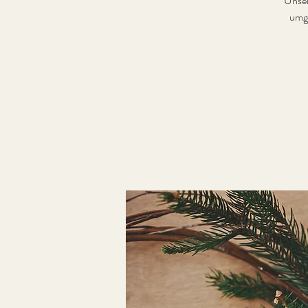
Unser
umge